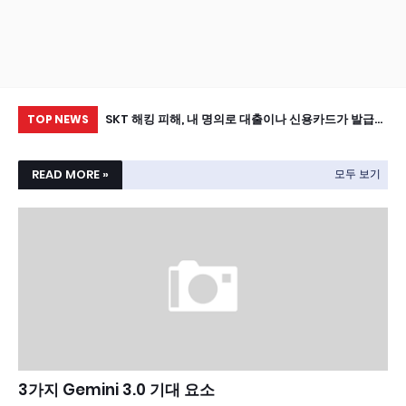
심보호 서비스 신청하
SKT 해킹 피해, 내 명의로 대출이나 신용카드가 발급될
첫
TOP NEWS
까 불안하다면? 은행별 안심차단 서비스, PASS앱 명의
도용방지서비스로 막으세요
READ MORE »
모두 보기
3가지 Gemini 3.0 기대 요소